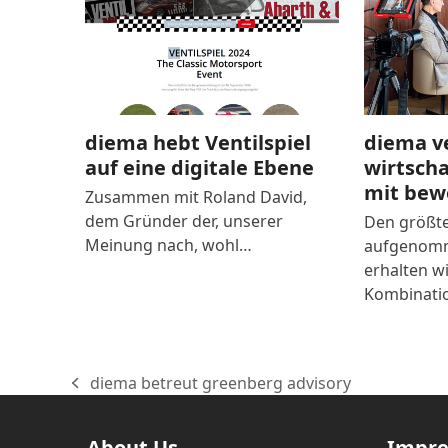
diema hebt Ventilspiel
diema v
auf eine digitale Ebene
wirtsch
mit bew
Zusammen mit Roland David,
dem Gründer der, unserer
Den größte
Meinung nach, wohl…
aufgenomm
erhalten wi
Kombinati
diema betreut greenberg advisory
vorheriger
Beitrag:
About Us
Impr