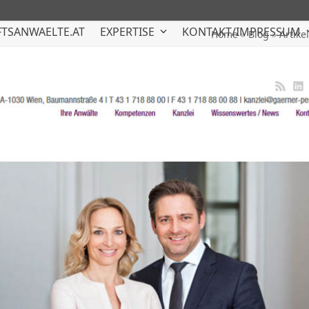
TSANWAELTE.AT
EXPERTISE
KONTAKT/IMPRESSUM
Home
»
Blog
»
Artike