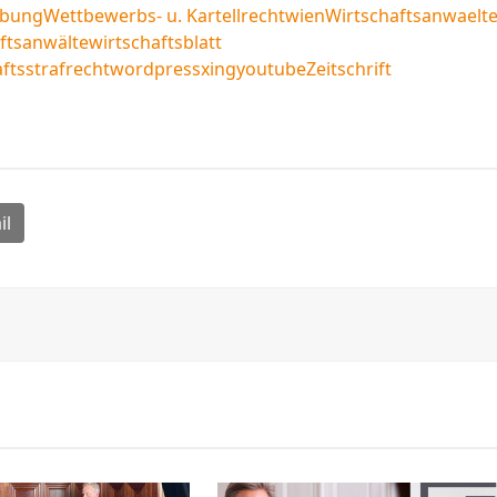
bung
Wettbewerbs- u. Kartellrecht
wien
Wirtschaftsanwaelt
ftsanwälte
wirtschaftsblatt
ftsstrafrecht
wordpress
xing
youtube
Zeitschrift
il