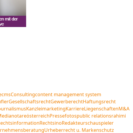
e
cms
Consulting
content management system
fler
Gesellschaftsrecht
Gewerberecht
Haftungsrecht
ournalismus
Kanzleimarketing
Karriere
Liegenschaften
M&A
Media
notare
österreich
Pressefotos
public relations
rahimi
echtsinformation
Rechtsino
Redakteur
schauspieler
ernehmensberatung
Urheberrecht u. Markenschutz