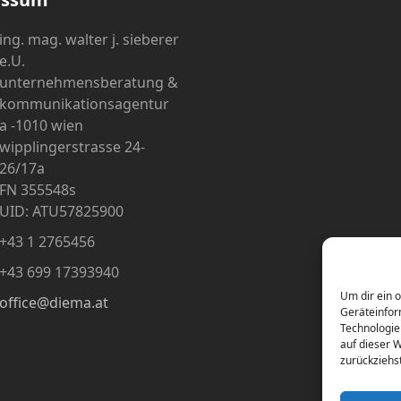
ing. mag. walter j. sieberer
e.U.
unternehmensberatung &
kommunikationsagentur
a -1010 wien
wipplingerstrasse 24-
26/17a
FN 355548s
UID: ATU57825900
+43 1 2765456
+43 699 17393940
Um dir ein 
office@diema.at
Geräteinfor
Technologie
auf dieser 
zurückziehs