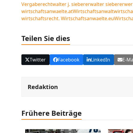
Vergaberecht
walter j. sieberer
walter sieberer
wer
wirtschaftsanwaelte.at
Wirtschaftsanwalt
wirtscha
wirtschaftsrecht. Wirtschaftsanwaelte.eu
Wirtscha
Teilen Sie dies
Twitter
Facebook
LinkedIn
E-Ma
Redaktion
Frühere Beiträge