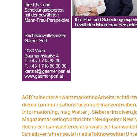
AGB´s
ainedter
Anwaltsmarketing
Arbeitsrecht
ärzt
diema communications
facebook
Finanzen
freiberu
Information
Ing. mag Walter J. Sieberer
Insolvenz
J
Magazin
marketing
Nachrichten
Neuigkeiten
New 
Recht
rechtsanwaelte
rechtsanwalt
rechtsanwälte
R
Schiedsverfahren
social media
ToKnow
twitter
Unt