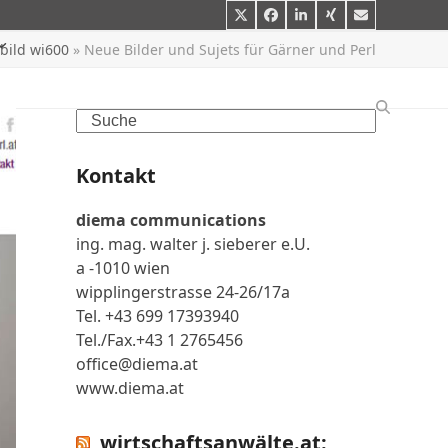
Twitter
Facebook
LinkedIn
Xing
E-
Mail
lbild wi600
»
Neue Bilder und Sujets für Gärner und Perl
Search
Kontakt
diema communications
ing. mag. walter j. sieberer e.U.
a -1010 wien
wipplingerstrasse 24-26/17a
Tel. +43 699 17393940
Tel./Fax.+43 1 2765456
office@diema.at
www.diema.at
wirtschaftsanwälte.at: