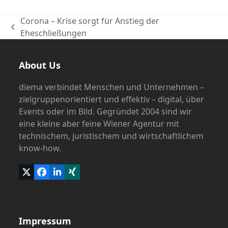
Corona – Krise sorgt für Anstieg der
vorheriger
Eheschließungen
Beitrag:
About Us
diema verbindet Menschen und Unternehmen –
zielgruppenorientiert und effektiv – digital, über
Events oder im Bild. Gegründet 2004 sind wir
eine kleine aber feine Wiener Agentur mit
technischem, juristischem und wirtschaftlichem
know-how.
Twitter
Facebook
LinkedIn
Xing
(deprecated)
Impressum