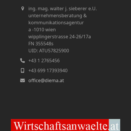
ing. mag. walter j. sieberer e.U.
unternehmensberatung &
kommunikationsagentur
a -1010 wien
wipplingerstrasse 24-26/17a
FN 355548s
UID: ATU57825900
+43 1 2765456
+43 699 17393940
office@diema.at