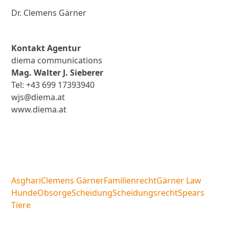
Dr. Clemens Gärner
Kontakt Agentur
diema communications
Mag. Walter J. Sieberer
Tel: +43 699 17393940
wjs@diema.at
www.diema.at
Asghari
Clemens Gärner
Familienrecht
Gärner Law
Hunde
Obsorge
Scheidung
Scheidungsrecht
Spears
Tiere