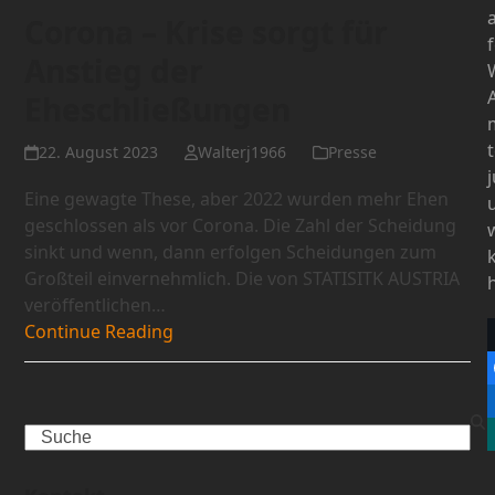
Corona – Krise sorgt für
Anstieg der
Eheschließungen
22. August 2023
Walterj1966
Presse
Eine gewagte These, aber 2022 wurden mehr Ehen
geschlossen als vor Corona. Die Zahl der Scheidung
sinkt und wenn, dann erfolgen Scheidungen zum
Großteil einvernehmlich. Die von STATISITK AUSTRIA
veröffentlichen…
Continue Reading
Search