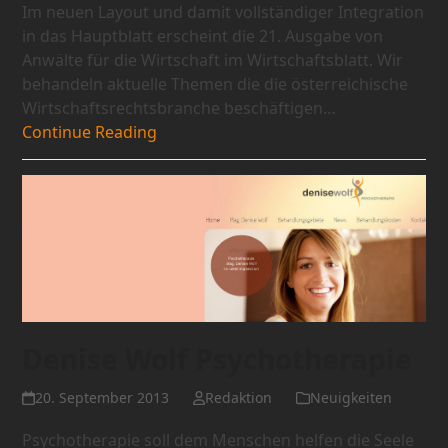
Im neuen Layout und damit vollständiger Integration
in das Hauptblatt erscheint die 21. Ausgabe von
Anwälte für die Wirtschaft im Wirtschaftsblatt. Wir
behandeln aktuelle Themen die die österreichische
Wirtschaftsrechtsbranche beschäftigen…
Continue Reading
Denise Wolf Psychotherapie
20. September 2013
Redaktion
Neuigkeiten
Psychotherapie soll dem Menschen helfen die Seele