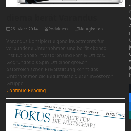
diema berät Varandus
26. März 2014
Redaktion
Neuigkeiten
Varandus konzipiert eigene Investments für
verbundene Unternehmen und berät ebenso
institutionelle Investoren und Family Offices.
Gegründet als Spin-Off einer großen
österreichischen Privatstiftung kennt das
Unternehmen die Bedürfnisse dieser Investoren
Gruppe…
Continue Reading