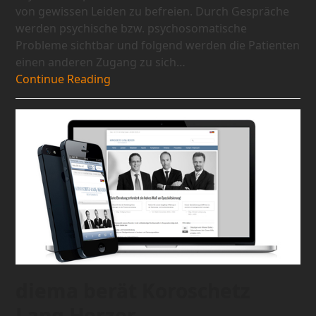
von gewissen Leiden zu befreien. Durch Gespräche
werden psychische bzw. psychosomatische
Probleme sichtbar und folgend werden die Patienten
einen anderen Zugang zu sich…
Continue Reading
diema berät Koroschetz
Lang Herzer