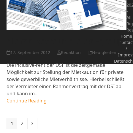
20
-
All
Rig
Re
Home
diema betreut die dsi-group
Contac
/
17. September 2012
Redaktion
Neuigkeiten
Impres
Datensch
Die inclusive-rent der DSI ist die zeitgemäße
Möglichkeit zur Stellung der Mietkaution für private
sowie gewerbliche Mietverhältnisse. Hierbei schließt
der Vermieter einen Rahmenvertrag mit der DSI ab
und kann im…
Continue Reading
Seite
Seite
Vorwärts
1
2