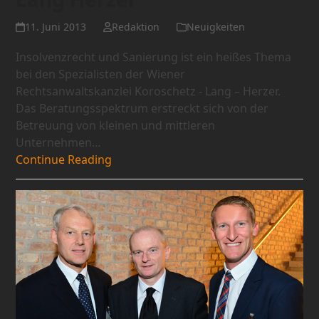
11. Juni 2013
Redaktion
Neuigkeiten
Insolvenzrecht und Sanierung ist ein heißes Thema
bei den Spezialisten der Wiener
Rechtsanwaltskanzlei Koroschetz - Lang – Herzer.
Das Beratungsspektrum erstreckt sich von der
Betreuung von kleinen und mittleren
Unternehmen…
Continue Reading