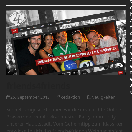
friends4friends
25. September 2013
Redaktion
Neuigkeiten
Schnell umgesetzt haben wir die erste echte Online
Präsenz der wohl bekanntesten Partycommunity
unserer Hauptstadt. Vom Geheimtipp zum Klassiker
entwickelte sich das friends4friends Weihnachtsfest