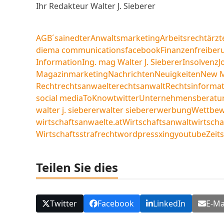
Ihr Redakteur Walter J. Sieberer
AGB´s
ainedter
Anwaltsmarketing
Arbeitsrecht
ärzt
diema communications
facebook
Finanzen
freiberu
Information
Ing. mag Walter J. Sieberer
Insolvenz
J
Magazin
marketing
Nachrichten
Neuigkeiten
New 
Recht
rechtsanwaelte
rechtsanwalt
Rechtsinformat
social media
ToKnow
twitter
Unternehmensberatu
walter j. sieberer
walter sieberer
werbung
Wettbewe
wirtschaftsanwaelte.at
Wirtschaftsanwalt
wirtscha
Wirtschaftsstrafrecht
wordpress
xing
youtube
Zeits
Teilen Sie dies
Twitter
Facebook
LinkedIn
E-Ma