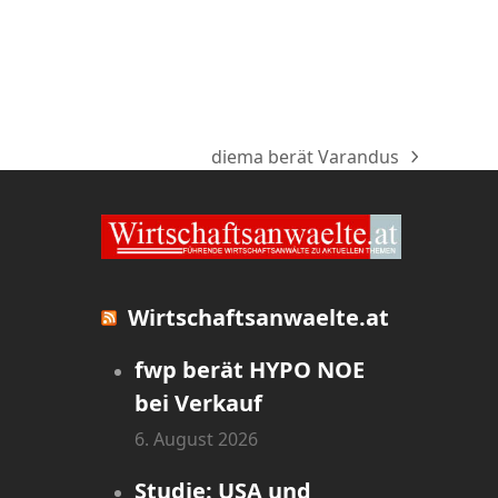
diema berät Varandus
Nächster
Beitrag:
Wirtschaftsanwaelte.at
fwp berät HYPO NOE
bei Verkauf
6. August 2026
Studie: USA und