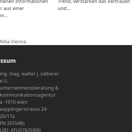
enen Informationen
Trend, verstärken das Vertrauen
r aus einer
und…
on…
Melia Vienna
essum
ing. mag. walter j. sieberer
e.U.
unternehmensberatung &
kommunikationsagentur
a -1010 wien
wipplingerstrasse 24-
26/17a
FN 355548s
UID: ATU57825900