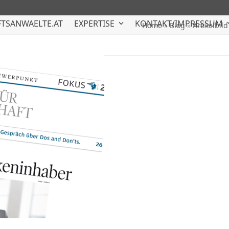
TSANWAELTE.AT
EXPERTISE
KONTAKT/IMPRESSUM
Home
»
Blog
»
Artikelbil