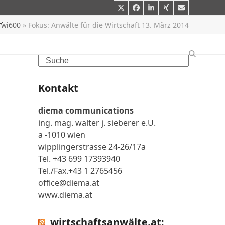
Twitter
Facebook
LinkedIn
Xing
E-
Mail
d wi600
»
Fokus: Anwälte für die Wirtschaft 13. März 2014
Search
Kontakt
diema communications
ing. mag. walter j. sieberer e.U.
a -1010 wien
wipplingerstrasse 24-26/17a
Tel. +43 699 17393940
Tel./Fax.+43 1 2765456
office@diema.at
www.diema.at
wirtschaftsanwälte.at: