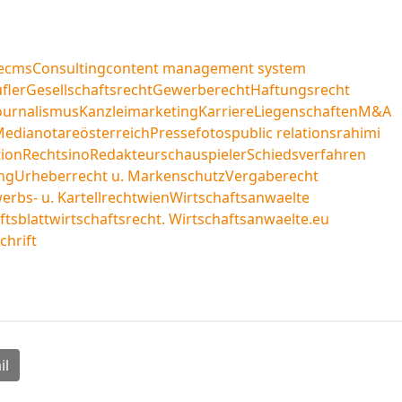
e
cms
Consulting
content management system
fler
Gesellschaftsrecht
Gewerberecht
Haftungsrecht
ournalismus
Kanzleimarketing
Karriere
Liegenschaften
M&A
Media
notare
österreich
Pressefotos
public relations
rahimi
ion
Rechtsino
Redakteur
schauspieler
Schiedsverfahren
ng
Urheberrecht u. Markenschutz
Vergaberecht
rbs- u. Kartellrecht
wien
Wirtschaftsanwaelte
ftsblatt
wirtschaftsrecht. Wirtschaftsanwaelte.eu
chrift
il