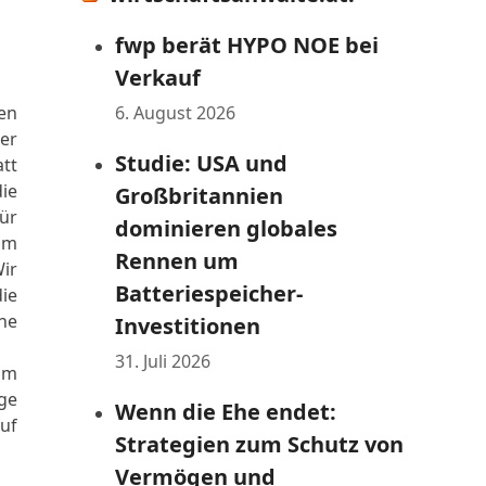
fwp berät HYPO NOE bei
Verkauf
en
6. August 2026
er
Studie: USA und
tt
ie
Großbritannien
ür
dominieren globales
im
Rennen um
ir
Batteriespeicher-
ie
he
Investitionen
31. Juli 2026
im
ge
Wenn die Ehe endet:
f
Strategien zum Schutz von
Vermögen und