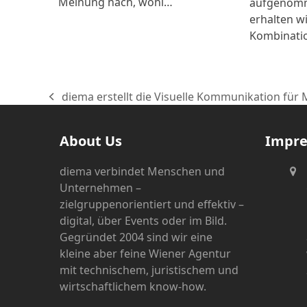
Meinung nach, wohl…
aufgenomm
erhalten wi
Kombinati
diema erstellt die Visuelle Kommunikation für 
vorheriger
Beitrag:
About Us
Impr
diema verbindet Menschen und
Unternehmen –
zielgruppenorientiert und effektiv –
digital, über Events oder im Bild.
Gegründet 2004 sind wir eine
kleine aber feine Wiener Agentur
mit technischem, juristischem und
wirtschaftlichem know-how.