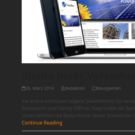
diema berät Varandus
26. März 2014
Redaktion
Neuigkeiten
Varandus konzipiert eigene Investments für ver
Investoren und Family Offices. Gegründet als Spin
Unternehmen die Bedürfnisse dieser Investoren
Continue Reading