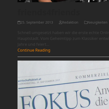
friends4friends
25. September 2013
Redaktion
Neuigkeiten
Schnell umgesetzt haben wir die erste echte On
Hauptstadt. Vom Geheimtipp zum Klassiker entwick
Jahre und feiert…
Continue Reading