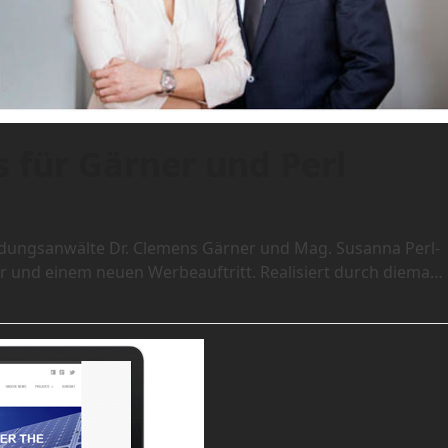
s für Gärner und Perl
eidungsanwälte Dr. Clemens Gärner und Mag. Susanna Perl-
r und einem neuen Werbeauftritt. Realisiert durch diema…