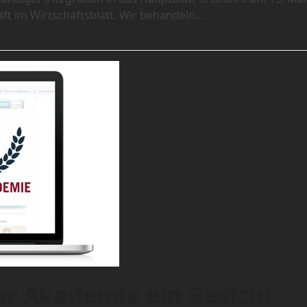
aft im Wirtschaftsblatt. Wir behandeln…
or Akademie ein Gesicht