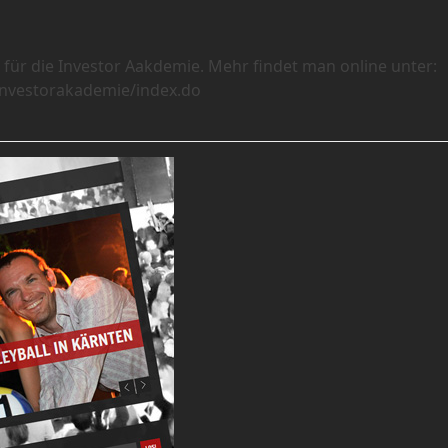
ür die Investor Aakdemie. Mehr findet man online unter:
/investorakademie/index.do