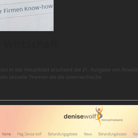
e Wirtschaft
ion in das Hauptblatt erscheint die 21. Ausgabe von Anwäl
deln aktuelle Themen die die österreichische