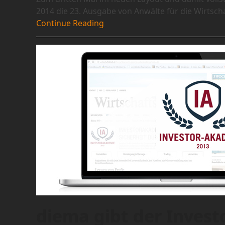
2014 die 23. Ausgabe von Anwälte für die Wirtsch
Continue Reading
diema gibt der Invest