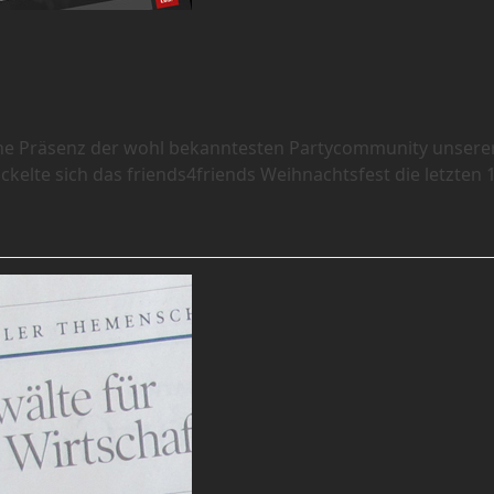
line Präsenz der wohl bekanntesten Partycommunity unsere
elte sich das friends4friends Weihnachtsfest die letzten 