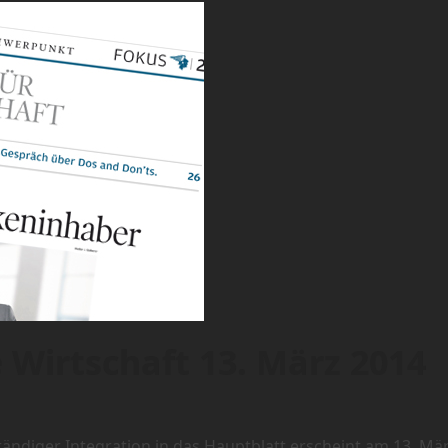
 Wirtschaft 13. März 2014
ändiger Integration in das Hauptblatt erscheint am 13. Mä