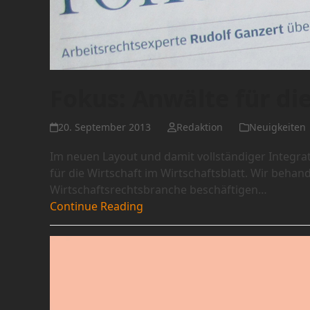
Fokus: Anwälte für di
20. September 2013
Redaktion
Neuigkeiten
Im neuen Layout und damit vollständiger Integrat
für die Wirtschaft im Wirtschaftsblatt. Wir behan
Wirtschaftsrechtsbranche beschäftigen…
Continue Reading