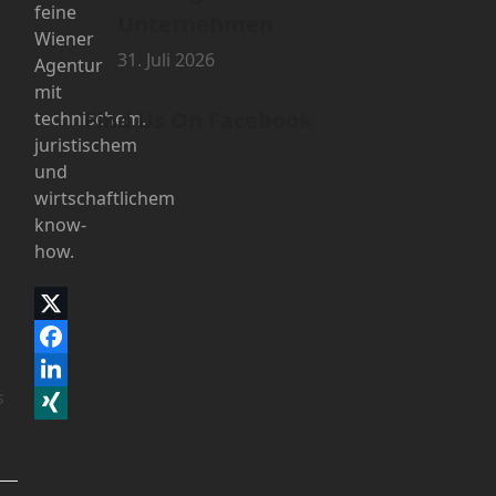
feine
Unternehmen
Wiener
31. Juli 2026
Agentur
mit
Find Us On Facebook
technischem,
juristischem
und
wirtschaftlichem
know-
how.
Twitter
(deprecated)
Facebook
LinkedIn
s
Xing