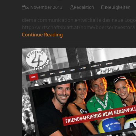
6. November 2013
Redaktion
Neuigkeiten
diema communication entwickelte das neue Logo f
http://wirtschaftsblatt.at/home/boerse/investor
Continue Reading