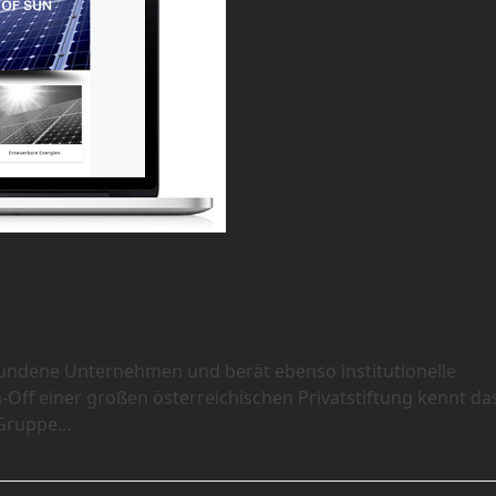
bundene Unternehmen und berät ebenso institutionelle
-Off einer großen österreichischen Privatstiftung kennt da
 Gruppe…