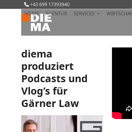
Skip
+43 699 17393940
to
HOME
AGENTUR
SERVICES
WIRTSCHAF
content
diema
produziert
Podcasts und
Vlog’s für
Gärner Law