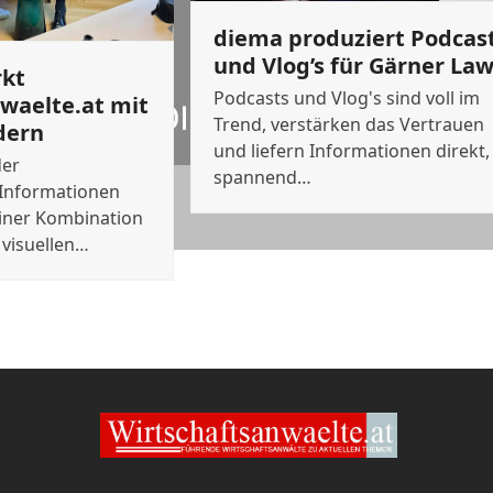
diema produziert Podcas
und Vlog’s für Gärner La
rkt
Podcasts und Vlog's sind voll im
waelte.at mit
Trend, verstärken das Vertrauen
dern
und liefern Informationen direkt,
der
spannend…
nformationen
einer Kombination
 visuellen…