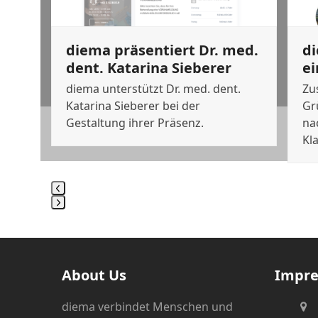
to
access
LA
the
diema präsentiert Dr. med.
di
carousel
dent. Katarina Sieberer
ei
navigation
buttons
diema unterstützt Dr. med. dent.
Zu
hmen
Katarina Sieberer bei der
Gr
Gestaltung ihrer Präsenz.
na
Kl
Press
escape
to
go
About Us
Impr
to
the
diema verbindet Menschen und