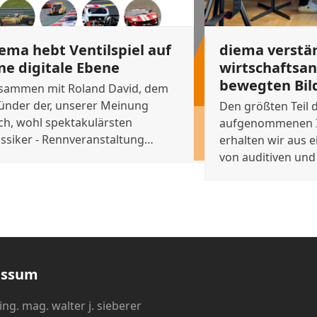
ema hebt Ventilspiel auf
diema verstä
ne digitale Ebene
wirtschaftsan
bewegten Bil
sammen mit Roland David, dem
ünder der, unserer Meinung
Den größten Teil 
ch, wohl spektakulärsten
aufgenommenen I
assiker - Rennveranstaltung…
erhalten wir aus 
von auditiven und
essum
ing. mag. walter j. sieberer