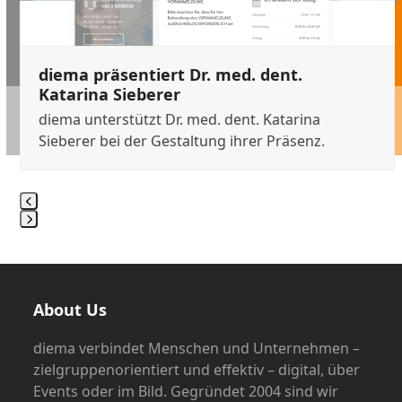
carousel
navigation
buttons
diema präsentiert Dr. med. dent.
Katarina Sieberer
diema unterstützt Dr. med. dent. Katarina
Sieberer bei der Gestaltung ihrer Präsenz.
Press
escape
to
go
About Us
to
the
diema verbindet Menschen und Unternehmen –
first
zielgruppenorientiert und effektiv – digital, über
slide
Events oder im Bild. Gegründet 2004 sind wir