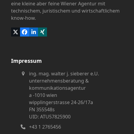
eine kleine aber feine Wiener Agentur mit
technischem, juristischem und wirtschaftlichem
know-how.
Twitter
Facebook
LinkedIn
Xing
(deprecated)
Impressum
ing. mag. walter j. sieberer e.U.
unternehmensberatung &
kommunikationsagentur
a -1010 wien
wipplingerstrasse 24-26/17a
FN 355548s
UID: ATU57825900
+43 1 2765456