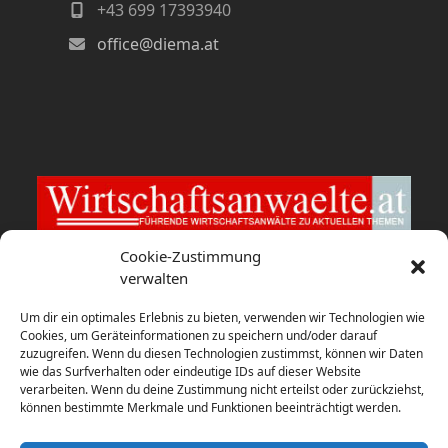
+43 699 17393940
office@diema.at
Cookie-Zustimmung
verwalten
Wirtschaftsanwaelte.at
Um dir ein optimales Erlebnis zu bieten, verwenden wir Technologien wie
Zusammenschluss: Ecker Pindeus
Cookies, um Geräteinformationen zu speichern und/oder darauf
Vogl Rechtsanwält:innen
zuzugreifen. Wenn du diesen Technologien zustimmst, können wir Daten
wie das Surfverhalten oder eindeutige IDs auf dieser Website
8. August 2026
verarbeiten. Wenn du deine Zustimmung nicht erteilst oder zurückziehst,
können bestimmte Merkmale und Funktionen beeinträchtigt werden.
fwp berät HYPO NOE bei Verkauf