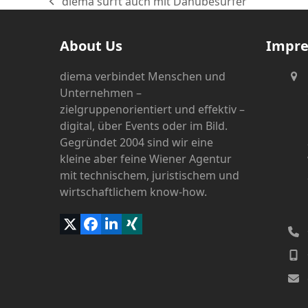
diema surft auch mit Danubesurfer
vorheriger
Beitrag:
About Us
Impr
diema verbindet Menschen und
Unternehmen –
zielgruppenorientiert und effektiv –
digital, über Events oder im Bild.
Gegründet 2004 sind wir eine
kleine aber feine Wiener Agentur
mit technischem, juristischem und
wirtschaftlichem know-how.
Twitter
Facebook
LinkedIn
Xing
(deprecated)