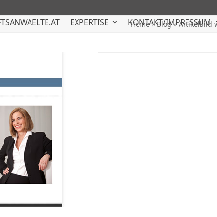
TSANWAELTE.AT
EXPERTISE
KONTAKT/IMPRESSUM
Home
»
Blog
»
Artikelbild