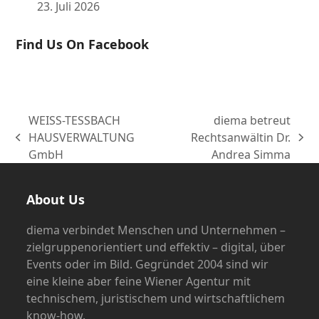
23. Juli 2026
Find Us On Facebook
WEISS-TESSBACH
diema betreut
HAUSVERWALTUNG
Rechtsanwältin Dr.
vorheriger
Nächster
GmbH
Andrea Simma
Beitrag:
Beitrag:
About Us
diema verbindet Menschen und Unternehmen –
zielgruppenorientiert und effektiv – digital, über
Events oder im Bild. Gegründet 2004 sind wir
eine kleine aber feine Wiener Agentur mit
technischem, juristischem und wirtschaftlichem
know-how.