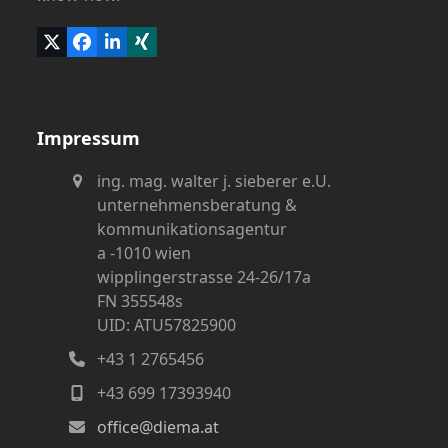
Twitter
Facebook
LinkedIn
Xing
(deprecated)
Impressum
ing. mag. walter j. sieberer e.U.
unternehmensberatung &
kommunikationsagentur
a -1010 wien
wipplingerstrasse 24-26/17a
FN 355548s
UID: ATU57825900
+43 1 2765456
+43 699 17393940
office@diema.at