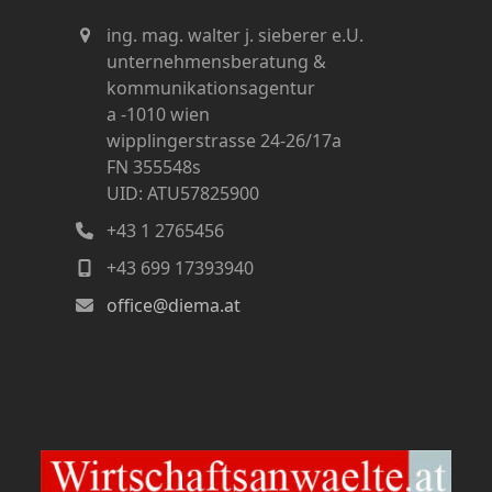
ing. mag. walter j. sieberer e.U.
unternehmensberatung &
kommunikationsagentur
a -1010 wien
wipplingerstrasse 24-26/17a
FN 355548s
UID: ATU57825900
+43 1 2765456
+43 699 17393940
office@diema.at