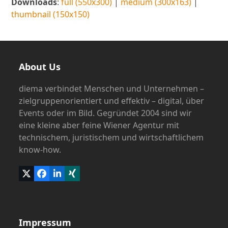
Downloads
:
full (550x300)
|
medium (300x163)
|
thumbnail (150x150)
About Us
diema verbindet Menschen und Unternehmen –
zielgruppenorientiert und effektiv – digital, über
Events oder im Bild. Gegründet 2004 sind wir
eine kleine aber feine Wiener Agentur mit
technischem, juristischem und wirtschaftlichem
know-how.
Twitter
Facebook
LinkedIn
Xing
(deprecated)
Impressum