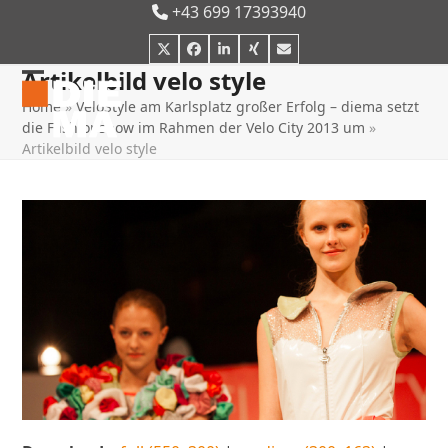
Skip
+43 699 17393940
to
Twitter
Facebook
LinkedIn
Xing
E-
content
Mail
Artikelbild velo style
Open
Close
Home
»
VeloStyle am Karlsplatz großer Erfolg – diema setzt
mobile
mobile
die Fashionshow im Rahmen der Velo City 2013 um
»
Artikelbild velo style
menu
menu