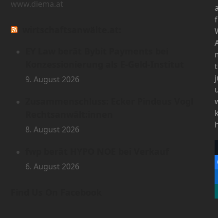
www.diema.at
wirtschaftsanwälte.at:
EY Law berät Bybit Payments bei
Konzessionierung als E-Geld-Institut
9. August 2026
Zusammenschluss: Ecker Pindeus Vogl
Rechtsanwält:innen
8. August 2026
fwp berät HYPO NOE bei Verkauf
6. August 2026
Find Us On Facebook