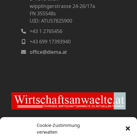
wipplingerstrasse 24-26/17a
FN 355548s
UID: ATU57825900
+43 1 2765456
+43 699 17393940
office@diema.at
Wirtschaftsanwaelte.at
Cookie-Zustimmung
verwalten