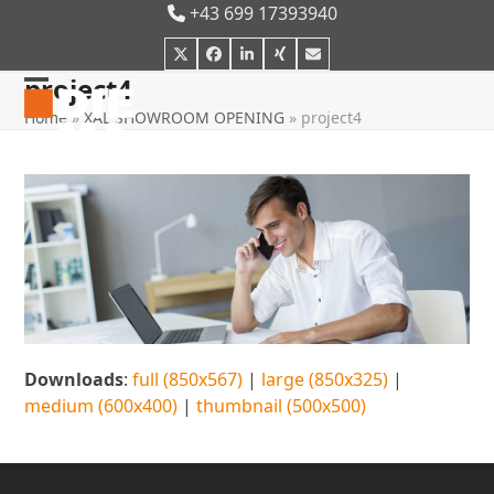
Skip
+43 699 17393940
to
Twitter
Facebook
LinkedIn
Xing
E-
content
Mail
project4
Open
Close
Home
»
XAL SHOWROOM OPENING
»
project4
mobile
mobile
menu
menu
Downloads
:
full (850x567)
|
large (850x325)
|
medium (600x400)
|
thumbnail (500x500)