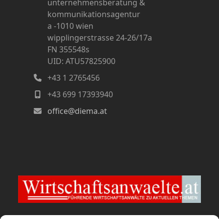
unternehmensberatung &
kommunikationsagentur
a -1010 wien
wipplingerstrasse 24-26/17a
FN 355548s
UID: ATU57825900
+43 1 2765456
+43 699 17393940
office@diema.at