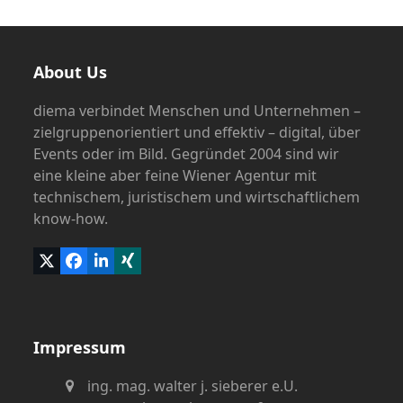
About Us
diema verbindet Menschen und Unternehmen –
zielgruppenorientiert und effektiv – digital, über
Events oder im Bild. Gegründet 2004 sind wir
eine kleine aber feine Wiener Agentur mit
technischem, juristischem und wirtschaftlichem
know-how.
Twitter
Facebook
LinkedIn
Xing
(deprecated)
Impressum
ing. mag. walter j. sieberer e.U.