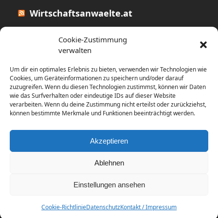
Wirtschaftsanwaelte.at
Studie: USA und Großbritannien
Cookie-Zustimmung
dominieren globales Rennen um
verwalten
Batteriespeicher-Investitionen
Um dir ein optimales Erlebnis zu bieten, verwenden wir Technologien wie
31. Juli 2026
Cookies, um Geräteinformationen zu speichern und/oder darauf
zuzugreifen. Wenn du diesen Technologien zustimmst, können wir Daten
wie das Surfverhalten oder eindeutige IDs auf dieser Website
Wenn die Ehe endet: Strategien zum
verarbeiten. Wenn du deine Zustimmung nicht erteilst oder zurückziehst,
Schutz von Vermögen und
können bestimmte Merkmale und Funktionen beeinträchtigt werden.
Unternehmen
31. Juli 2026
Akzeptieren
Ablehnen
Einstellungen ansehen
Copyright
diema communications.
2026 - All Rights
Reserved
Cookie-Richtlinie
Datenschutz
Kontakt / Impressum
Home
Contact / Impress
Datenschutz