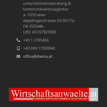
unternehmensberatung &
kommunikationsagentur
a -1010 wien
wipplingerstrasse 24-26/17a
FN 355548s
UID: ATU57825900
+43 1 2765456
+43 699 17393940
office@diema.at