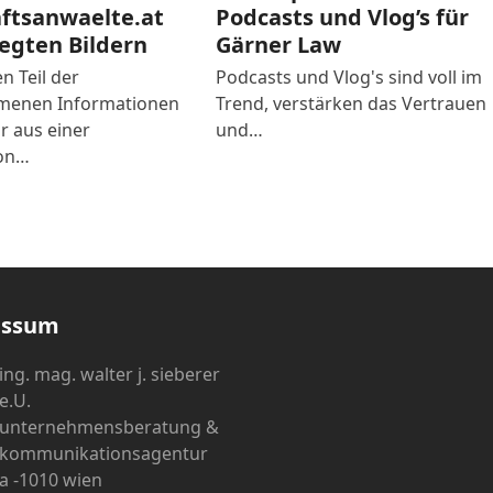
aftsanwaelte.at
Podcasts und Vlog’s für
egten Bildern
Gärner Law
n Teil der
Podcasts und Vlog's sind voll im
enen Informationen
Trend, verstärken das Vertrauen
r aus einer
und…
on…
essum
ing. mag. walter j. sieberer
e.U.
unternehmensberatung &
kommunikationsagentur
a -1010 wien