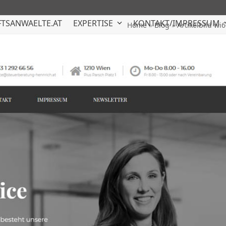
TSANWAELTE.AT
EXPERTISE
KONTAKT/IMPRESSUM
Home
»
Blog
»
Artikelbild wi