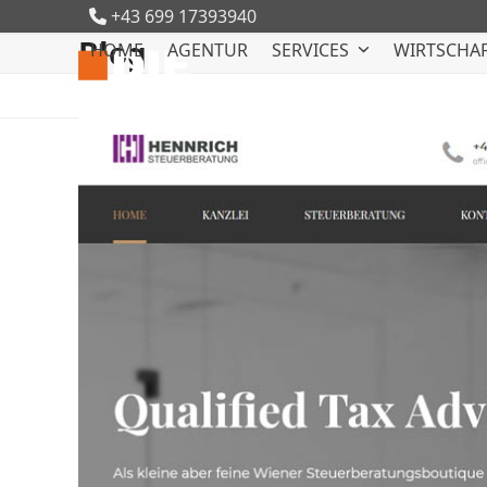
Skip
+43 699 17393940
to
Blog
HOME
AGENTUR
SERVICES
WIRTSCHAF
content