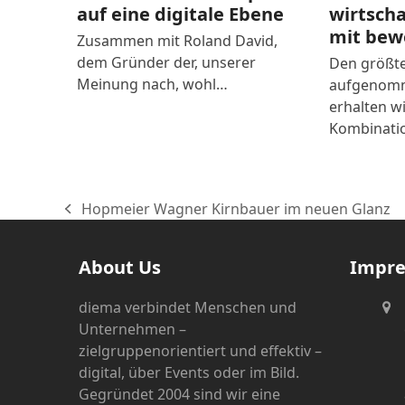
auf eine digitale Ebene
wirtsch
mit bew
Zusammen mit Roland David,
dem Gründer der, unserer
Den größte
Meinung nach, wohl…
aufgenomm
erhalten wi
Kombinati
Hopmeier Wagner Kirnbauer im neuen Glanz
vorheriger
Beitrag:
About Us
Impr
diema verbindet Menschen und
Unternehmen –
zielgruppenorientiert und effektiv –
digital, über Events oder im Bild.
Gegründet 2004 sind wir eine