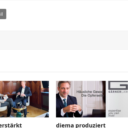
il
erstärkt
diema produziert