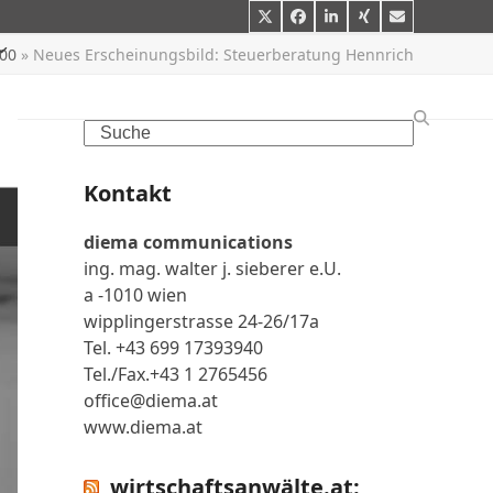
Twitter
Facebook
LinkedIn
Xing
E-
Mail
600
»
Neues Erscheinungsbild: Steuerberatung Hennrich
Search
Kontakt
diema communications
ing. mag. walter j. sieberer e.U.
a -1010 wien
wipplingerstrasse 24-26/17a
Tel. +43 699 17393940
Tel./Fax.+43 1 2765456
office@diema.at
www.diema.at
wirtschaftsanwälte.at: