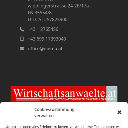
wipplingerstrasse 24-26/17a
FN 355548s
UID: ATU57825900
+43 1 2765456
+43 699 17393940
office@diema.at
Cookie-Zustimmung
verwalten
Wirtschaftsanwaelte.at
Um dir ein optimales Erlebnis zu bieten, verwenden wir Technologien wie