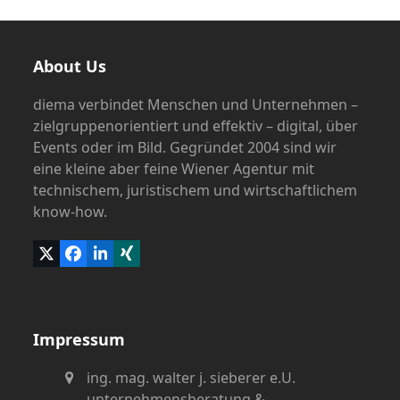
About Us
diema verbindet Menschen und Unternehmen –
zielgruppenorientiert und effektiv – digital, über
Events oder im Bild. Gegründet 2004 sind wir
eine kleine aber feine Wiener Agentur mit
technischem, juristischem und wirtschaftlichem
know-how.
Twitter
Facebook
LinkedIn
Xing
(deprecated)
Impressum
ing. mag. walter j. sieberer e.U.
unternehmensberatung &