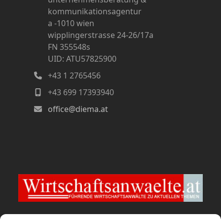
kommunikationsagentur
a -1010 wien
wipplingerstrasse 24-26/17a
FN 355548s
UID: ATU57825900
+43 1 2765456
+43 699 17393940
office@diema.at