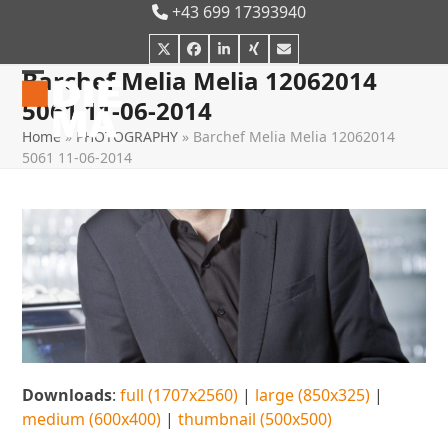
Skip
+43 699 17393940
to
Twitter
Facebook
LinkedIn
Xing
E-
content
Mail
Barchef Melia Melia 12062014
Open
Close
5061 11-06-2014
mobile
mobile
Home
»
PHOTOGRAPHY
»
Barchef Melia Melia 12062014
menu
menu
5061 11-06-2014
Downloads
:
full (1707x2560)
|
large (850x325)
|
medium (600x400)
|
thumbnail (500x500)