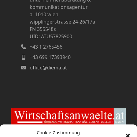
kommunikationsagentur
a -1010 wien
wipplingerstrasse 24-26/17a
FN 355548s
UID: ATU57825900
+43 1 2765456
+43 699 17393940
office@diema.at
Cookie-Zustimmung