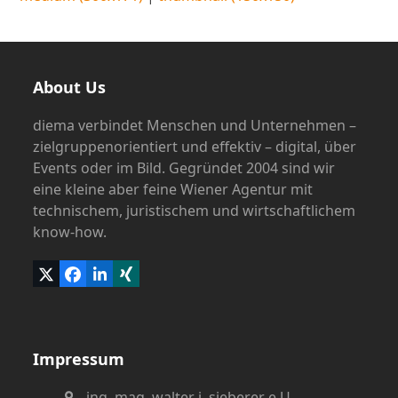
About Us
diema verbindet Menschen und Unternehmen –
zielgruppenorientiert und effektiv – digital, über
Events oder im Bild. Gegründet 2004 sind wir
eine kleine aber feine Wiener Agentur mit
technischem, juristischem und wirtschaftlichem
know-how.
Twitter
Facebook
LinkedIn
Xing
(deprecated)
Impressum
ing. mag. walter j. sieberer e.U.