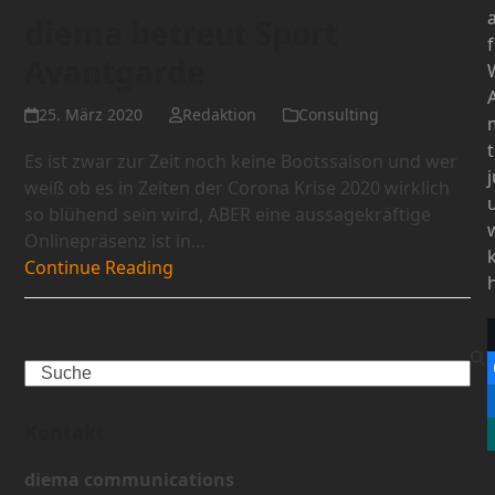
diema betreut Sport
Avantgarde
25. März 2020
Redaktion
Consulting
Es ist zwar zur Zeit noch keine Bootssaison und wer
weiß ob es in Zeiten der Corona Krise 2020 wirklich
so blühend sein wird, ABER eine aussagekräftige
Onlinepräsenz ist in…
Continue Reading
Search
Kontakt
diema communications