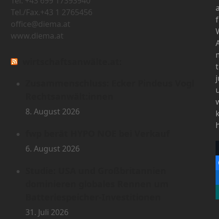
Tel. +43 699 17393940
Tel./Fax.+43 1 2765456
office@diema.at
www.diema.at
wirtschaftsanwälte.at:
Zusammenschluss: Ecker Pindeus Vogl
Rechtsanwält:innen
8. August 2026
fwp berät HYPO NOE bei Verkauf
6. August 2026
Studie: USA und Großbritannien
dominieren globales Rennen um
Batteriespeicher-Investitionen
31. Juli 2026