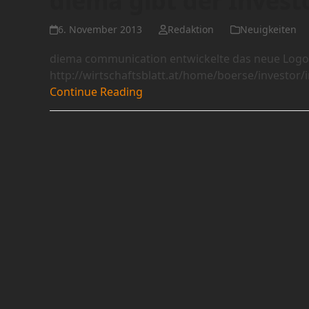
diema gibt der Invest
6. November 2013
Redaktion
Neuigkeiten
diema communication entwickelte das neue Logo f
http://wirtschaftsblatt.at/home/boerse/investor
Continue Reading