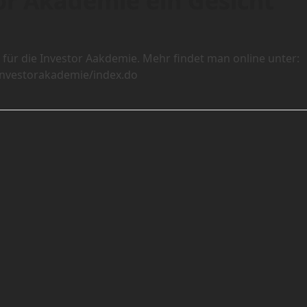
or Akademie ein Gesicht
ür die Investor Aakdemie. Mehr findet man online unter:
/investorakademie/index.do