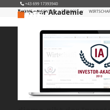
Skip
+43 699 17393940
to
Investor Akademie
HOME
AGENTUR
SERVICES
WIRTSCHAF
content