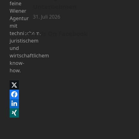
feine
Unternehmen
Wiener
31. Juli 2026
Agentur
mit
Find Us On Facebook
technischem,
juristischem
und
wirtschaftlichem
know-
how.
Twitter
(deprecated)
Facebook
LinkedIn
Xing