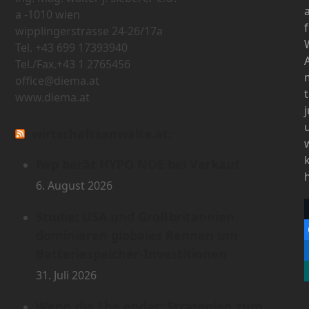
a -1010 wien
wipplingerstrasse 24-26/17a
Tel. +43 699 17393940
Tel./Fax.+43 1 2765456
office@diema.at
www.diema.at
wirtschaftsanwälte.at:
fwp berät HYPO NOE bei Verkauf
6. August 2026
Studie: USA und Großbritannien
dominieren globales Rennen um
Batteriespeicher-Investitionen
31. Juli 2026
Wenn die Ehe endet: Strategien zum