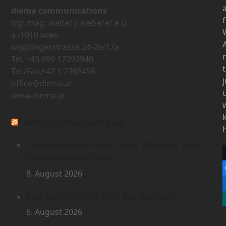
diema communications
ing. mag. walter j. sieberer e.U.
a -1010 wien
wipplingerstrasse 24-26/17a
Tel. +43 699 17393940
Tel./Fax.+43 1 2765456
office@diema.at
www.diema.at
wirtschaftsanwälte.at:
Zusammenschluss: Ecker Pindeus Vogl
Rechtsanwält:innen
8. August 2026
fwp berät HYPO NOE bei Verkauf
6. August 2026