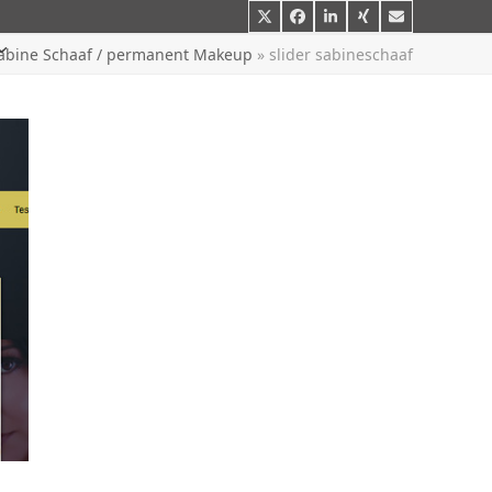
Twitter
Facebook
LinkedIn
Xing
E-
Mail
abine Schaaf / permanent Makeup
»
slider sabineschaaf