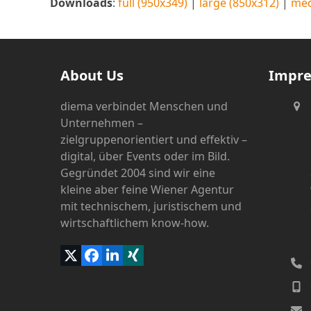
Downloads
:
full (950x349)
|
large (850x312)
|
med
About Us
Impr
diema verbindet Menschen und
Unternehmen –
zielgruppenorientiert und effektiv –
digital, über Events oder im Bild.
Gegründet 2004 sind wir eine
kleine aber feine Wiener Agentur
mit technischem, juristischem und
wirtschaftlichem know-how.
Twitter
Facebook
LinkedIn
Xing
(deprecated)