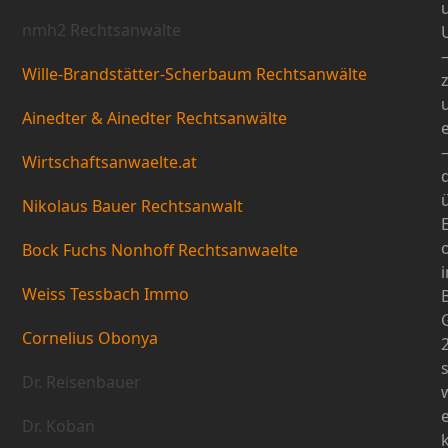
nmh2 Rechtsanwälte
Wille-Brandstätter-Scherbaum Rechtsanwälte
Ainedter & Ainedter Rechtsanwälte
e
Wirtschaftsanwaelte.at
d
Nikolaus Bauer Rechtsanwalt
Bock Fuchs Nonhoff Rechtsanwaelte
Weiss Tessbach Immo
B
Cornelius Obonya
Dr. Reisenbauer
Dr. Koban