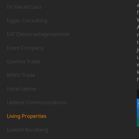
Dr. Harald Lass
Egger Consulting
EAT Elektoranlagentechnik
Event Company
Gamma Trade
MSKV Trade
Hotel Leitner
Lederer Communications
Living Properties
Loebell Nordberg