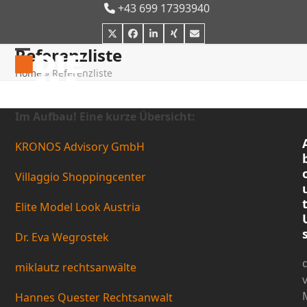
Skip
+43 699 17393940
to
Twitter
Facebook
LinkedIn
Xing
E-
content
Mail
Referenzliste
Open
Close
Home
»
Referenzliste
mobile
mobile
menu
menu
Im Aufbau! Eine kurze Übersicht:
KRONOS Advisory GmbH
Villaggio Shoppingcenter
Elite Model Look Austria
Dr. Eva Wegrostek
miklautz rechtsanwälte
Hannes Quester Rechtsanwalt