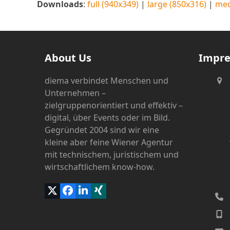
Downloads
:
full (940x349)
|
large (850x316)
|
med
About Us
Impr
diema verbindet Menschen und
Unternehmen –
zielgruppenorientiert und effektiv –
digital, über Events oder im Bild.
Gegründet 2004 sind wir eine
kleine aber feine Wiener Agentur
mit technischem, juristischem und
wirtschaftlichem know-how.
Twitter
Facebook
LinkedIn
Xing
(deprecated)