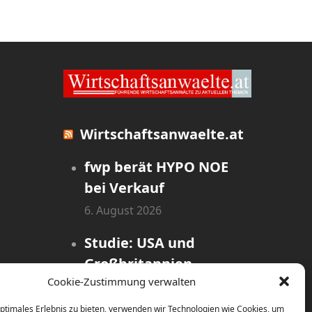
Wirtschaftsanwaelte.at
fwp berät HYPO NOE
bei Verkauf
6. August 2026
Studie: USA und
Großbritannien
Cookie-Zustimmung verwalten
dominieren globales
Rennen um
optimales Erlebnis zu bieten, verwenden wir Technologien wie Cookies, um