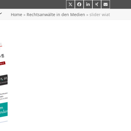
Twitter
Facebook
LinkedIn
Xing
E-
Mail
Home
»
Rechtsanwälte in den Medien
»
slider wiat