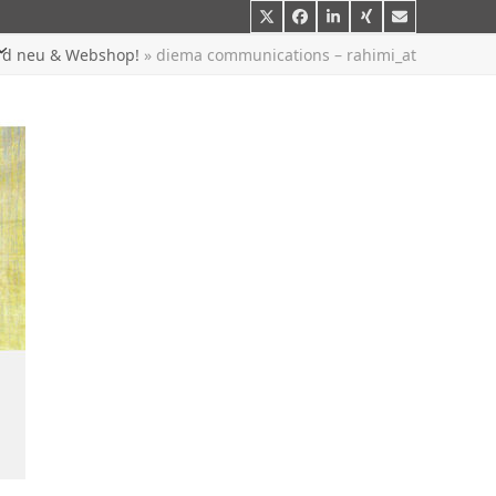
Twitter
Facebook
LinkedIn
Xing
E-
Mail
rd neu & Webshop!
»
diema communications – rahimi_at