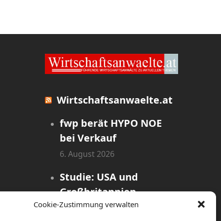
Wirtschaftsanwaelte.at
fwp berät HYPO NOE
bei Verkauf
6. August 2026
Studie: USA und
Großbritannien
Cookie-Zustimmung verwalten
dominieren globales