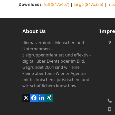
Downloads
:
full (847x467)
|
large (847x325)
|
med
About Us
Impr
diema verbindet Menschen und
Unternehmen –
zielgruppenorientiert und effektiv –
digital, über Events oder im Bild.
Gegründet 2004 sind wir eine
kleine aber feine Wiener Agentur
mit technischem, juristischem und
wirtschaftlichem know-how.
Twitter
Facebook
LinkedIn
Xing
(deprecated)