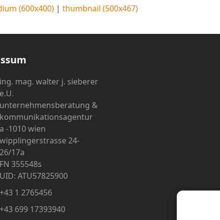
ium (600x400)
|
thumbnail (500x467)
essum
ing. mag. walter j. sieberer
e.U.
unternehmensberatung &
kommunikationsagentur
a -1010 wien
wipplingerstrasse 24-
26/17a
FN 355548s
UID: ATU57825900
+43 1 2765456
+43 699 17393940