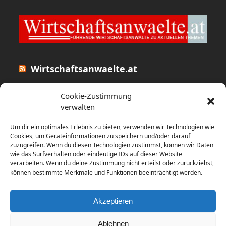
Wirtschaftsanwaelte.at
Studie: USA und Großbritannien
Cookie-Zustimmung
dominieren globales Rennen um
verwalten
Batteriespeicher-Investitionen
Um dir ein optimales Erlebnis zu bieten, verwenden wir Technologien wie
31. Juli 2026
Cookies, um Geräteinformationen zu speichern und/oder darauf
zuzugreifen. Wenn du diesen Technologien zustimmst, können wir Daten
wie das Surfverhalten oder eindeutige IDs auf dieser Website
Wenn die Ehe endet: Strategien zum
verarbeiten. Wenn du deine Zustimmung nicht erteilst oder zurückziehst,
Schutz von Vermögen und
können bestimmte Merkmale und Funktionen beeinträchtigt werden.
Unternehmen
31. Juli 2026
Akzeptieren
Ablehnen