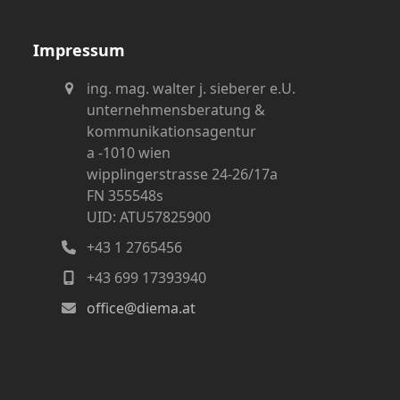
Impressum
ing. mag. walter j. sieberer e.U.
unternehmensberatung &
kommunikationsagentur
a -1010 wien
wipplingerstrasse 24-26/17a
FN 355548s
UID: ATU57825900
+43 1 2765456
+43 699 17393940
office@diema.at