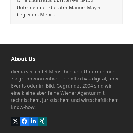
Onlineauftrittes durften wir aktuell
Unternehmensberater Manuel Mayer
begleiten. Mehr…
About Us
diema verbindet Menschen und Unternehmen –
zielgruppenorientiert und effektiv – digital, über
Events oder im Bild. Gegründet 2004 sind wir
eine kleine aber feine Wiener Agentur mit
technischem, juristischem und wirtschaftlichem
know-how.
Twitter
Facebook
LinkedIn
Xing
(deprecated)