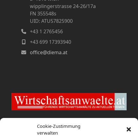
wipplingerstrasse 24-26/17a
FN 355548s
UID: ATU57825900
+43 1 2765456
+43 699 17393940
office@diema.at
Wirtschaftsanwaelte.at
Cookie-Zustimmung
verwalten