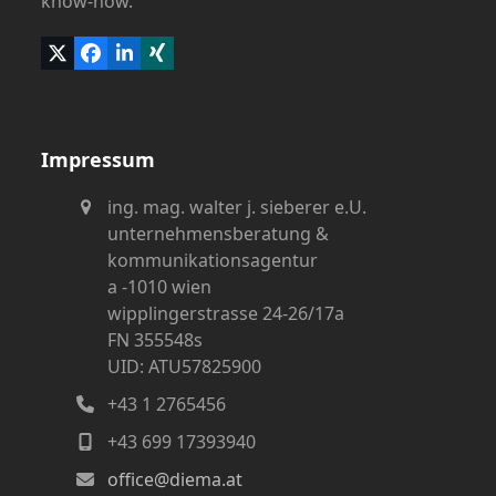
know-how.
Twitter
Facebook
LinkedIn
Xing
(deprecated)
Impressum
ing. mag. walter j. sieberer e.U.
unternehmensberatung &
kommunikationsagentur
a -1010 wien
wipplingerstrasse 24-26/17a
FN 355548s
UID: ATU57825900
+43 1 2765456
+43 699 17393940
office@diema.at