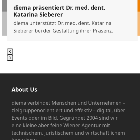
buttons
diema präsentiert Dr. med. dent.
Katarina Sieberer
diema unterstützt Dr. med. dent. Katarina
Sieberer bei der Gestaltung ihrer Präsenz.
Press
escape
to
go
About Us
to
the
diema verbindet Menschen und Unternehmen –
first
zielgruppenorientiert und effektiv – digital, über
slide
Events oder im Bild. Gegründet 2004 sind wir
eine kleine aber feine Wiener Agentur mit
technischem, juristischem und wirtschaftlichem