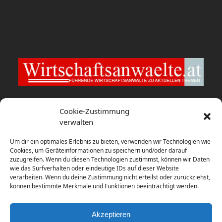
Wirtschaftsanwaelte.at
Cookie-Zustimmung
verwalten
fwp berät HYPO NOE bei Verkauf
Um dir ein optimales Erlebnis zu bieten, verwenden wir Technologien wie
6. August 2026
Cookies, um Geräteinformationen zu speichern und/oder darauf
zuzugreifen. Wenn du diesen Technologien zustimmst, können wir Daten
wie das Surfverhalten oder eindeutige IDs auf dieser Website
Studie: USA und Großbritannien
verarbeiten. Wenn du deine Zustimmung nicht erteilst oder zurückziehst,
dominieren globales Rennen um
können bestimmte Merkmale und Funktionen beeinträchtigt werden.
Batteriespeicher-Investitionen
31. Juli 2026
Akzeptieren