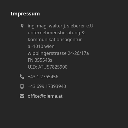
Impressum
ing. mag. walter j. sieberer e.U.
unternehmensberatung &
kommunikationsagentur
a -1010 wien
wipplingerstrasse 24-26/17a
FN 355548s
UID: ATU57825900
+43 1 2765456
+43 699 17393940
office@diema.at