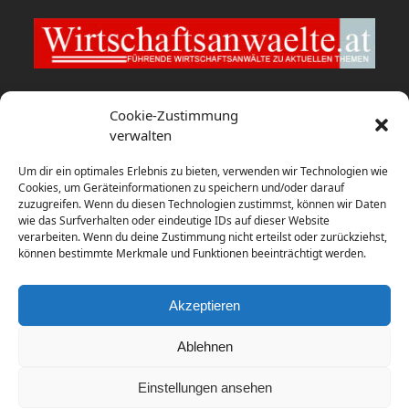
Wirtschaftsanwaelte.at
Cookie-Zustimmung
verwalten
EY Law berät Bybit Payments bei
Um dir ein optimales Erlebnis zu bieten, verwenden wir Technologien wie
Konzessionierung als E-Geld-Institut
Cookies, um Geräteinformationen zu speichern und/oder darauf
zuzugreifen. Wenn du diesen Technologien zustimmst, können wir Daten
9. August 2026
wie das Surfverhalten oder eindeutige IDs auf dieser Website
verarbeiten. Wenn du deine Zustimmung nicht erteilst oder zurückziehst,
Zusammenschluss: Ecker Pindeus
können bestimmte Merkmale und Funktionen beeinträchtigt werden.
Vogl Rechtsanwält:innen
8. August 2026
Akzeptieren
Ablehnen
Einstellungen ansehen
Copyright
diema communications.
2026 - All Rights