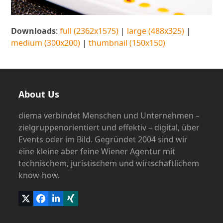
Downloads
:
full (2362x1575)
|
large (488x325)
|
medium (300x200)
|
thumbnail (150x150)
About Us
diema verbindet Menschen und Unternehmen –
zielgruppenorientiert und effektiv – digital, über
Events oder im Bild. Gegründet 2004 sind wir
eine kleine aber feine Wiener Agentur mit
technischem, juristischem und wirtschaftlichem
know-how.
Twitter
Facebook
LinkedIn
Xing
(deprecated)