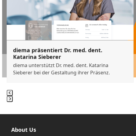
keys
to
access
the
carousel
navigation
buttons
diema präsentiert Dr. med. dent.
Katarina Sieberer
diema unterstützt Dr. med. dent. Katarina
Sieberer bei der Gestaltung ihrer Präsenz.
Press
escape
to
go
About Us
to