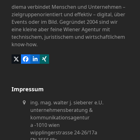
the
diema verbindet Menschen und Unternehmen –
first
zielgruppenorientiert und effektiv – digital, über
slide
Events oder im Bild. Gegründet 2004 sind wir
eine kleine aber feine Wiener Agentur mit
technischem, juristischem und wirtschaftlichem
know-how.
Twitter
Facebook
LinkedIn
Xing
(deprecated)
Impressum
ing. mag. walter j. sieberer e.U.
unternehmensberatung &
kommunikationsagentur
a -1010 wien
wipplingerstrasse 24-26/17a
FN 355548s