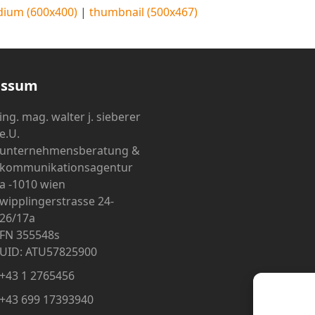
ium (600x400)
|
thumbnail (500x467)
essum
ing. mag. walter j. sieberer
e.U.
unternehmensberatung &
kommunikationsagentur
a -1010 wien
wipplingerstrasse 24-
26/17a
FN 355548s
UID: ATU57825900
+43 1 2765456
+43 699 17393940