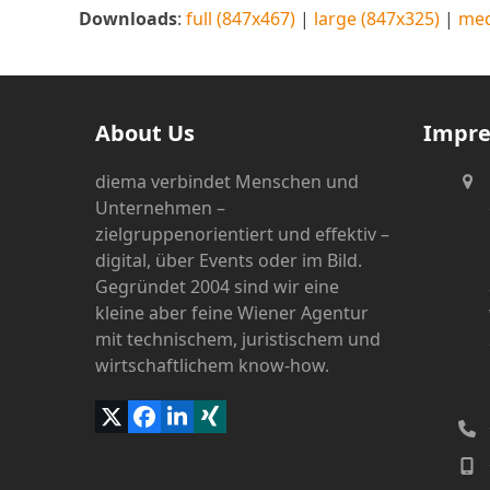
Downloads
:
full (847x467)
|
large (847x325)
|
med
About Us
Impr
diema verbindet Menschen und
Unternehmen –
zielgruppenorientiert und effektiv –
digital, über Events oder im Bild.
Gegründet 2004 sind wir eine
kleine aber feine Wiener Agentur
mit technischem, juristischem und
wirtschaftlichem know-how.
Twitter
Facebook
LinkedIn
Xing
(deprecated)