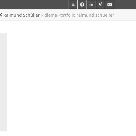
Twitter
Facebook
LinkedIn
Xing
E-
Mail
A Raimund Schüller
»
diema Portfolio raimund schueller