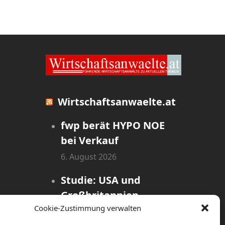
Wirtschaftsanwaelte.at
fwp berät HYPO NOE
bei Verkauf
6. August 2026
Studie: USA und
Großbritannien
Cookie-Zustimmung verwalten
dominieren globales