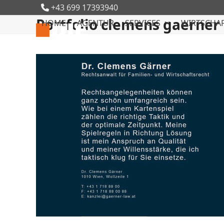
Skip
+43 699 17393940
to
Portfolio clemens gaerner
HOME
AGENTUR
SERVICES
WIRTSCHAF
content