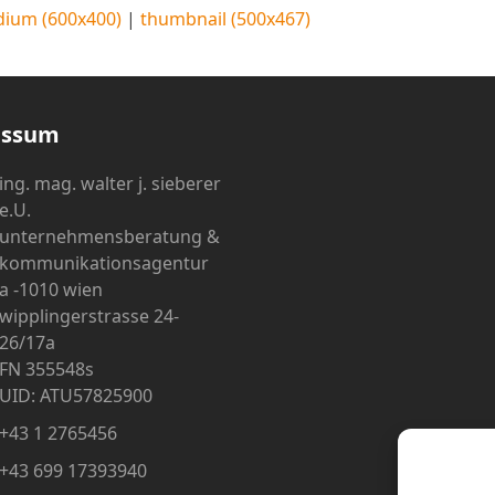
ium (600x400)
|
thumbnail (500x467)
essum
ing. mag. walter j. sieberer
e.U.
unternehmensberatung &
kommunikationsagentur
a -1010 wien
wipplingerstrasse 24-
26/17a
FN 355548s
UID: ATU57825900
+43 1 2765456
+43 699 17393940