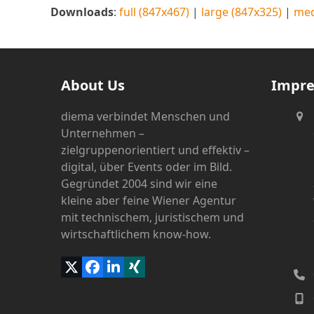
Downloads
:
full (847x467)
|
large (847x325)
|
med
About Us
Impr
diema verbindet Menschen und
Unternehmen –
zielgruppenorientiert und effektiv –
digital, über Events oder im Bild.
Gegründet 2004 sind wir eine
kleine aber feine Wiener Agentur
mit technischem, juristischem und
wirtschaftlichem know-how.
Twitter
Facebook
LinkedIn
Xing
(deprecated)