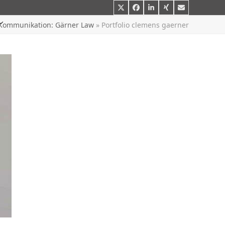
Twitter
Facebook
LinkedIn
Xing
E-
Mail
Kommunikation: Gärner Law
»
Portfolio clemens gaerner