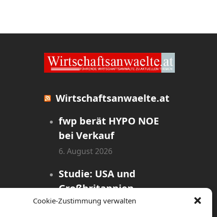
Wirtschaftsanwaelte.at
fwp berät HYPO NOE
bei Verkauf
6. August 2026
Studie: USA und
Großbritannien
Cookie-Zustimmung verwalten
dominieren globales