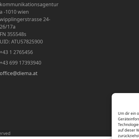
kommunikationsagentur
a -1010 wien
wipplingerstrasse 24-
26/17a
FN 355548s
UID: ATU57825900
+43 1 2765456
+43 699 17393940
office@diema.at
Um dir ein 
Geräteinfor
Technologie
auf dieser 
erved
zurückziehs