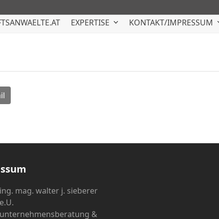
TSANWAELTE.AT
EXPERTISE
KONTAKT/IMPRESSUM
il
essum
ing. mag. walter j. sieberer
e.U.
unternehmensberatung &