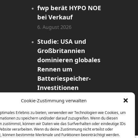
fwp berät HYPO NOE
bei Verkauf
6. August 2026
Studie: USA und
Großbritannien
dominieren globales
Rennen um
Batteriespeicher-
Investitionen
31. Juli 2026
Cookie-Zustimmung verwalten
optimales Erlebnis zu bieten, verwenden wir Technologien wie Cookies, um
mationen zu speichern und/oder darauf zuzugreifen. Wenn du diesen
n zustimmst, können wir Daten wie das Surfverhalten oder eindeutige IDs
Website verarbeiten. Wenn du deine Zustimmung nicht erteilst oder
Home
Contact / Impress
Datenschutz
t, können bestimmte Merkmale und Funktionen beeinträchtigt werden.