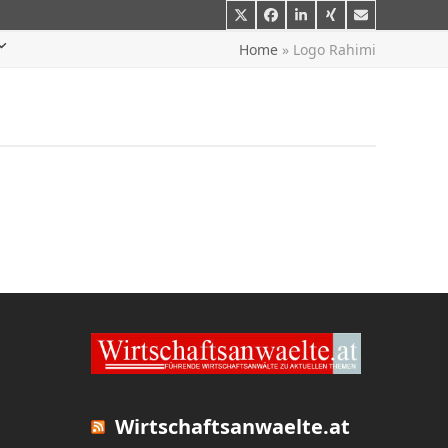
Twitter
Facebook
LinkedIn
Xing
E-
Mail
Home
»
Logo Rahimi
Wirtschaftsanwaelte.at