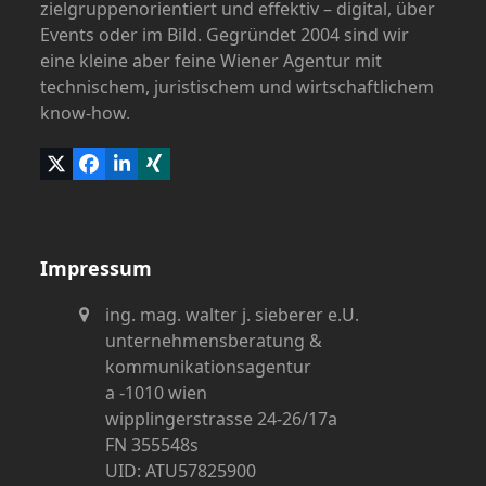
zielgruppenorientiert und effektiv – digital, über
Events oder im Bild. Gegründet 2004 sind wir
eine kleine aber feine Wiener Agentur mit
technischem, juristischem und wirtschaftlichem
know-how.
Twitter
Facebook
LinkedIn
Xing
(deprecated)
Impressum
ing. mag. walter j. sieberer e.U.
unternehmensberatung &
kommunikationsagentur
a -1010 wien
wipplingerstrasse 24-26/17a
FN 355548s
UID: ATU57825900