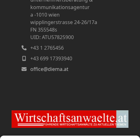
kommunikationsagentur
a -1010 wien
wipplingerstrasse 24-26/17a
FN 355548s
UID: ATU57825900
+43 1 2765456
+43 699 17393940
office@diema.at