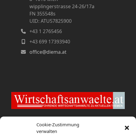
wipplingerstrasse 24-26/17a
FN 355548s
UID: ATU57825900
+43 1 2765456
+43 699 17393940
office@diema.at
Wirtschaftsanwaelte.at
Cookie-Zustimmung
verwalten