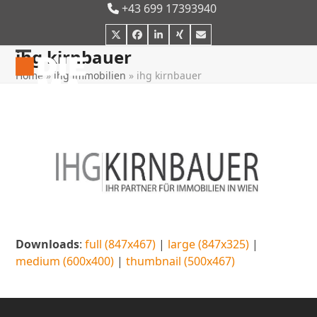
Skip
+43 699 17393940
to
Twitter
Facebook
LinkedIn
Xing
E-
content
Mail
ihg kirnbauer
Open
Close
Home
»
ihg immobilien
»
ihg kirnbauer
mobile
mobile
menu
menu
Downloads
:
full (847x467)
|
large (847x325)
|
medium (600x400)
|
thumbnail (500x467)