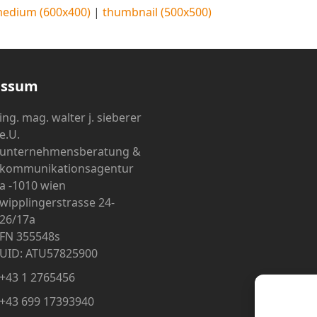
edium (600x400)
|
thumbnail (500x500)
essum
ing. mag. walter j. sieberer
e.U.
unternehmensberatung &
kommunikationsagentur
a -1010 wien
wipplingerstrasse 24-
26/17a
FN 355548s
UID: ATU57825900
+43 1 2765456
+43 699 17393940