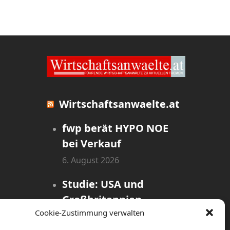
Wirtschaftsanwaelte.at
fwp berät HYPO NOE
bei Verkauf
6. August 2026
Studie: USA und
Großbritannien
Cookie-Zustimmung verwalten
dominieren globales