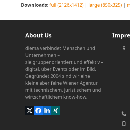
Downloads
:
full (2126x1412)
|
large (850x325)
|
m
About Us
Impr
diema verbindet Menschen und
Unternehmen –
zielgruppenorientiert und effektiv –
digital, über Events oder im Bild.
Gegründet 2004 sind wir eine
kleine aber feine Wiener Agentur
mit technischem, juristischem und
wirtschaftlichem know-how.
Twitter
Facebook
LinkedIn
Xing
(deprecated)