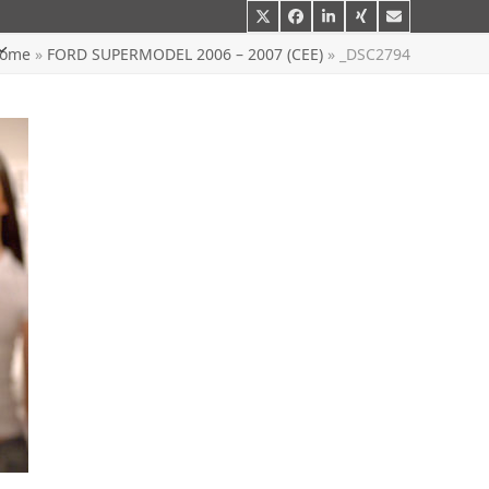
Twitter
Facebook
LinkedIn
Xing
E-
Mail
ome
»
FORD SUPERMODEL 2006 – 2007 (CEE)
»
_DSC2794