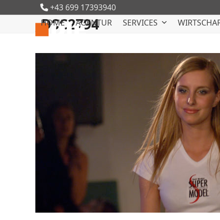
Skip
+43 699 17393940
to
_DSC2794
HOME
AGENTUR
SERVICES
WIRTSCHAF
content