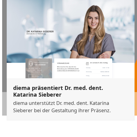
the
left
and
right
arrow
keys
to
access
the
carousel
navigation
buttons
diema präsentiert Dr. med. dent.
Katarina Sieberer
diema unterstützt Dr. med. dent. Katarina
Sieberer bei der Gestaltung ihrer Präsenz.