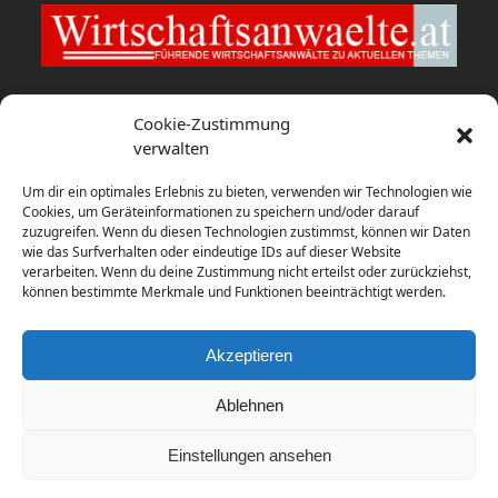
Wirtschaftsanwaelte.at
Cookie-Zustimmung
verwalten
EY Law berät Bybit Payments bei
Um dir ein optimales Erlebnis zu bieten, verwenden wir Technologien wie
Konzessionierung als E-Geld-Institut
Cookies, um Geräteinformationen zu speichern und/oder darauf
zuzugreifen. Wenn du diesen Technologien zustimmst, können wir Daten
9. August 2026
wie das Surfverhalten oder eindeutige IDs auf dieser Website
verarbeiten. Wenn du deine Zustimmung nicht erteilst oder zurückziehst,
Zusammenschluss: Ecker Pindeus
können bestimmte Merkmale und Funktionen beeinträchtigt werden.
Vogl Rechtsanwält:innen
8. August 2026
Akzeptieren
Ablehnen
Einstellungen ansehen
Copyright
diema communications.
2026 - All Rights