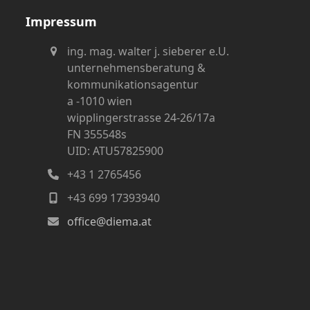
Impressum
ing. mag. walter j. sieberer e.U.
unternehmensberatung &
kommunikationsagentur
a -1010 wien
wipplingerstrasse 24-26/17a
FN 355548s
UID: ATU57825900
+43 1 2765456
+43 699 17393940
office@diema.at