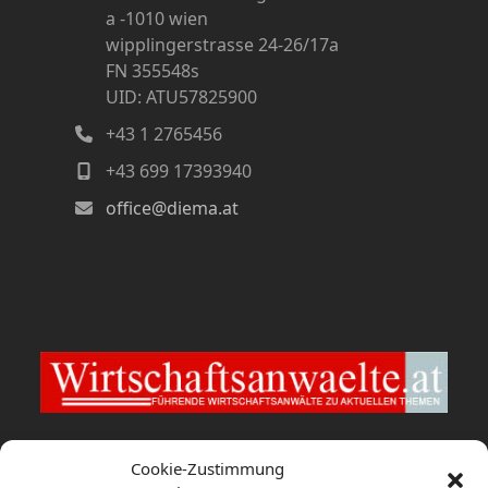
a -1010 wien
wipplingerstrasse 24-26/17a
FN 355548s
UID: ATU57825900
+43 1 2765456
+43 699 17393940
office@diema.at
Wirtschaftsanwaelte.at
Cookie-Zustimmung