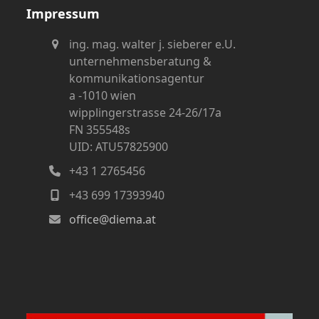
Impressum
ing. mag. walter j. sieberer e.U.
unternehmensberatung &
kommunikationsagentur
a -1010 wien
wipplingerstrasse 24-26/17a
FN 355548s
UID: ATU57825900
+43 1 2765456
+43 699 17393940
office@diema.at