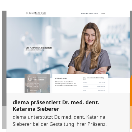
Use
the
left
and
right
arrow
keys
to
access
the
carousel
navigation
buttons
diema präsentiert Dr. med. dent.
Katarina Sieberer
diema unterstützt Dr. med. dent. Katarina
Sieberer bei der Gestaltung ihrer Präsenz.