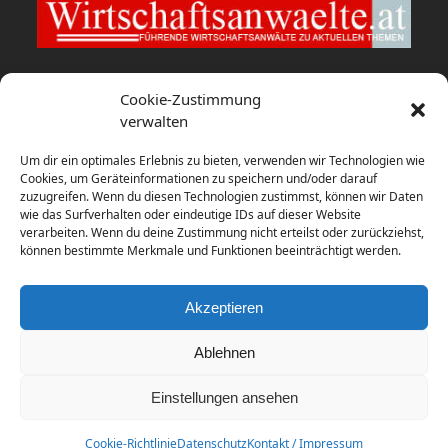
Wirtschaftsanwaelte.at
Cookie-Zustimmung
verwalten
fwp berät HYPO NOE bei Verkauf
Um dir ein optimales Erlebnis zu bieten, verwenden wir Technologien wie
6. August 2026
Cookies, um Geräteinformationen zu speichern und/oder darauf
zuzugreifen. Wenn du diesen Technologien zustimmst, können wir Daten
wie das Surfverhalten oder eindeutige IDs auf dieser Website
Studie: USA und Großbritannien
verarbeiten. Wenn du deine Zustimmung nicht erteilst oder zurückziehst,
dominieren globales Rennen um
können bestimmte Merkmale und Funktionen beeinträchtigt werden.
Batteriespeicher-Investitionen
31. Juli 2026
Akzeptieren
Ablehnen
Einstellungen ansehen
Copyright
diema communications.
2026 - All Rights
Reserved
Cookie-Richtlinie
Datenschutz
Kontakt / Impressum