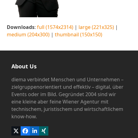
Downloads
:
full (1574x2314)
|
large (221x325)
|
medium (204x300)
|
thumbnail (150x150)
About Us
diema verbindet Menschen und Unternehmen –
zielgruppenorientiert und effektiv – digital, über
Events oder im Bild. Gegründet 2004 sind wir
eine kleine aber feine Wiener Agentur mit
technischem, juristischem und wirtschaftlichem
know-how.
Twitter
Facebook
LinkedIn
Xing