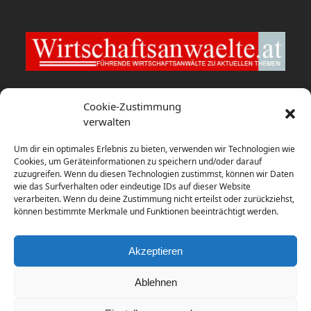
Wirtschaftsanwaelte.at
Cookie-Zustimmung
verwalten
fwp berät HYPO NOE bei Verkauf
Um dir ein optimales Erlebnis zu bieten, verwenden wir Technologien wie
6. August 2026
Cookies, um Geräteinformationen zu speichern und/oder darauf
zuzugreifen. Wenn du diesen Technologien zustimmst, können wir Daten
wie das Surfverhalten oder eindeutige IDs auf dieser Website
Studie: USA und Großbritannien
verarbeiten. Wenn du deine Zustimmung nicht erteilst oder zurückziehst,
dominieren globales Rennen um
können bestimmte Merkmale und Funktionen beeinträchtigt werden.
Batteriespeicher-Investitionen
31. Juli 2026
Akzeptieren
Ablehnen