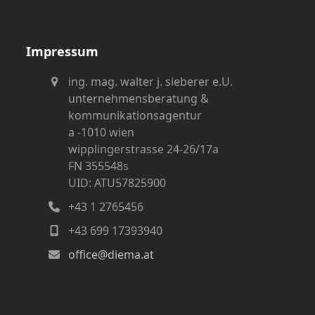
(deprecated)
Impressum
ing. mag. walter j. sieberer e.U.
unternehmensberatung &
kommunikationsagentur
a -1010 wien
wipplingerstrasse 24-26/17a
FN 355548s
UID: ATU57825900
+43 1 2765456
+43 699 17393940
office@diema.at