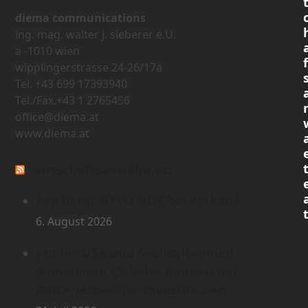
diema communications
ing. mag. walter j. sieberer e.U.
a -1010 wien
wipplingerstrasse 24-26/17a
Tel. +43 699 17393940
Tel./Fax.+43 1 2765456
office@diema.at
www.diema.at
wirtschaftsanwälte.at:
fwp berät HYPO NOE bei Verkauf
6. August 2026
Studie: USA und Großbritannien
dominieren globales Rennen um
Batteriespeicher-Investitionen