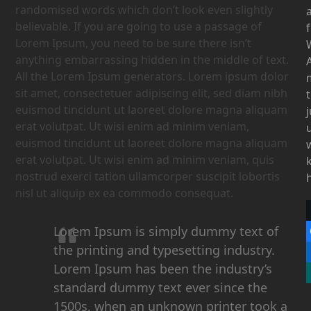
randomised words which don’t look even slightly
believable. If you are going to use a passage of
Lorem Ipsum, you need to be sure there isn’t
anything embarrassing hidden in the middle of text.
All the Lorem Ipsum generators. Lorem ipsum dolor
sit amet, consectetuer adipiscing elit, sed diam nibh
euismod tincidunt ut laoreet dolore magna aliquam
erat volutpat. Ut wisi enim ad minim veniam,
euismod tincidunt ut laoreet dolore magna aliquam
erat volutpat. Ut wisi enim ad minim veniam, quis
nostrud exerci tation ullamcorper suscipit lobortis
nisl ut aliquip ex ea commodo consequat.
Lorem Ipsum is simply dummy text of
the printing and typesetting industry.
Lorem Ipsum has been the industry’s
standard dummy text ever since the
1500s, when an unknown printer took a