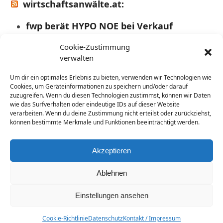
wirtschaftsanwälte.at:
fwp berät HYPO NOE bei Verkauf
6. August 2026
Cookie-Zustimmung
verwalten
Studie: USA und Großbritannien
dominieren globales Rennen um
Um dir ein optimales Erlebnis zu bieten, verwenden wir Technologien wie
Cookies, um Geräteinformationen zu speichern und/oder darauf
Batteriespeicher-Investitionen
zuzugreifen. Wenn du diesen Technologien zustimmst, können wir Daten
wie das Surfverhalten oder eindeutige IDs auf dieser Website
31. Juli 2026
verarbeiten. Wenn du deine Zustimmung nicht erteilst oder zurückziehst,
können bestimmte Merkmale und Funktionen beeinträchtigt werden.
Wenn die Ehe endet: Strategien zum
Schutz von Vermögen und Unternehmen
Akzeptieren
31. Juli 2026
Ablehnen
Find Us On Facebook
Einstellungen ansehen
Cookie-Richtlinie
Datenschutz
Kontakt / Impressum