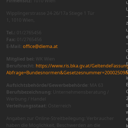
Firmensitz:
1010 Wien
Wipplingerstrasse 24-26/17a Stiege 1 Tür
1, 1010 Wien,
Tel.:
01/2765456
e
Fax:
01/2765456
E-Mail:
office@diema.at
d
Mitglied bei:
WK Wien
Berufsrecht:
https://www.ris.bka.gv.at/GeltendeFassun
Abfrage=Bundesnormen&Gesetzesnummer=20002509&S
B
Aufsichtsbehörde/Gewerbebehörde
: MA 63
Berufsbezeichnung
: Unternehmensberatung /
Werbung / Handel
Verleihungsstaat
: Österreich
Angaben zur Online-Streitbeilegung: Verbraucher
haben die Möglichkeit, Beschwerden an die