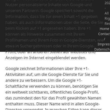
20
Nutzer personalisierte Inhalte von Google und
-
unseren Partnern. Google speichert sowohl die
All
Information, dass Sie für einen Inhalt +1 gegeben
Rig
haben, als auch Informationen über die Seite, die Sie
Re
beim Klicken auf +1 angesehen haben. Ihre +1
Home
können als Hinweise zusammen mit Ihrem
Contac
/
Profilnamen und Ihrem Foto in Google-Diensten, wie
Impres
etwa in Suchergebnissen oder in Ihrem Google-
Datensch
Profil, oder an anderen Stellen auf Websites und
Anzeigen im Internet eingeblendet werden.
Google zeichnet Informationen über Ihre +1-
Aktivitäten auf, um die Google-Dienste für Sie und
andere zu verbessern. Um die Google +1-
Schaltfläche verwenden zu können, benötigen Sie
ein weltweit sichtbares, öffentliches Google-Profil,
das zumindest den für das Profil gewählten Namen
enthalten muss. Dieser Name wird in allen Google-
Diensten verwendet. In manchen Fällen kann dieser