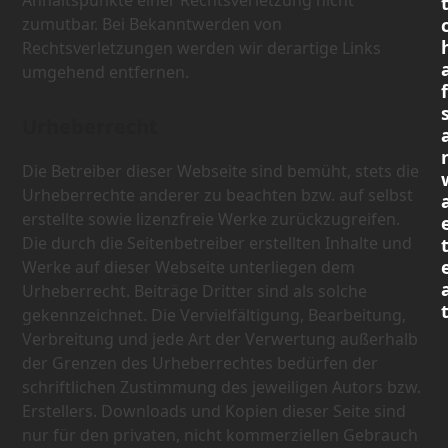
Anhaltspunkte einer Rechtsverletzung nicht
zumutbar. Bei Bekanntwerden von
Rechtsverletzungen werden wir derartige Links
umgehend entfernen.
Urheberrecht
Die Betreiber dieser Webseite sind bemüht, stets die
Urheberrechte anderer zu beachten bzw. auf selbst
erstellte sowie lizenzfreie Werke zurückzugreifen.
Die durch die Seitenbetreiber erstellten Inhalte und
Werke auf dieser Webseite unterliegen dem
Urheberrecht. Beiträge Dritter sind als solche
gekennzeichnet. Die Vervielfältigung, Bearbeitung,
Verbreitung und jede Art der Verwertung außerhalb
der Grenzen des Urheberrechtes bedürfen der
schriftlichen Zustimmung des jeweiligen Autors bzw.
Erstellers. Downloads und Kopien dieser Seite sind
nur für den privaten, nicht kommerziellen Gebrauch