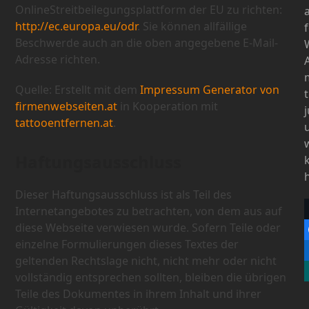
OnlineStreitbeilegungsplattform der EU zu richten:
http://ec.europa.eu/odr
. Sie können allfällige
Beschwerde auch an die oben angegebene E-Mail-
Adresse richten.
Quelle: Erstellt mit dem
Impressum Generator von
firmenwebseiten.at
in Kooperation mit
tattooentfernen.at
.
Haftungsausschluss
Dieser Haftungsausschluss ist als Teil des
Internetangebotes zu betrachten, von dem aus auf
diese Webseite verwiesen wurde. Sofern Teile oder
einzelne Formulierungen dieses Textes der
geltenden Rechtslage nicht, nicht mehr oder nicht
vollständig entsprechen sollten, bleiben die übrigen
Teile des Dokumentes in ihrem Inhalt und ihrer