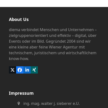
About Us
diema verbindet Menschen und Unternehmen –
zielgruppenorientiert und effektiv – digital, über
Events oder im Bild. Gegründet 2004 sind wir
eine kleine aber feine Wiener Agentur mit
technischem, juristischem und wirtschaftlichem
know-how.
Twitter
Facebook
LinkedIn
Xing
(deprecated)
Impressum
ing. mag. walter j. sieberer e.U.