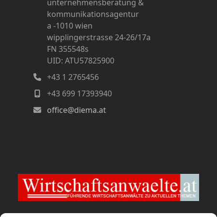
unternehmensberatung &
kommunikationsagentur
a -1010 wien
wipplingerstrasse 24-26/17a
FN 355548s
UID: ATU57825900
+43 1 2765456
+43 699 17393940
office@diema.at