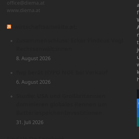
office@diema.at
www.diema.at
wirtschaftsanwälte.at:
Zusammenschluss: Ecker Pindeus Vogl
Rechtsanwält:innen
8. August 2026
fwp berät HYPO NOE bei Verkauf
6. August 2026
Studie: USA und Großbritannien
dominieren globales Rennen um
Batteriespeicher-Investitionen
31. Juli 2026
Find Us On Facebook