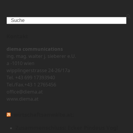
Search
Kontakt
diema communications
ing. mag. walter j. sieberer e.U.
a -1010 wien
wipplingerstrasse 24-26/17a
Tel. +43 699 17393940
Tel./Fax.+43 1 2765456
office@diema.at
www.diema.at
wirtschaftsanwälte.at:
Zusammenschluss: Ecker Pindeus Vogl