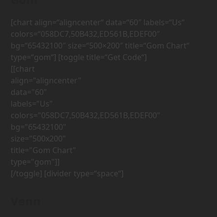
[chart align=“aligncenter“ data=“60″ labels=“Us“
colors=“058DC7,50B432,ED561B,EDEF00″
bg=“65432100″ size=“500×200″ title=“Gom Chart“
type=“gom“] [toggle title=“Get Code“]
[[chart 
align="aligncenter" 
data="60" 
labels="Us" 
colors="058DC7,50B432,ED561B,EDEF00" 
bg="65432100" 
size="500x200" 
title="Gom Chart" 
[/toggle] [divider type=“space“]
Venn