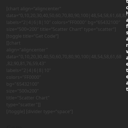
[chart align=“aligncenter“
data=“0,10,20,30,40,50,60,70,80,90,100|48,54,58,61,68,82
labels=“2|4|6|8|10″ colors=“FF0000″ bg=“65432100″
size=“500×200″ title=“Scatter Chart“ type=“scatter“]
[toggle title=“Get Code“]
[[chart 
align="aligncenter" 
data="0,10,20,30,40,50,60,70,80,90,100|48,54,58,61,68
,82,90,81,76,59,43" 
labels="2|4|6|8|10" 
colors="FF0000" 
bg="65432100" 
size="500x200" 
title="Scatter Chart" 
[/toggle] [divider type=“space“]
Gom