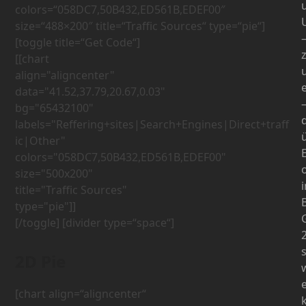
colors=“058DC7,50B432,ED561B,EDEF00″
size=“488×200″ title=“Traffic Sources“ type=“pie“]
[toggle title=“Get Code“]
[[chart 
align="aligncenter" 
e
data="41.52,37.79,20.67,0.03" 
bg="65432100" 
d
labels="Reffering+sites|Search+Engines|Direct+traff
ic|Other" 
colors="058DC7,50B432,ED561B,EDEF00" 
size="500x200" 
title="Traffic Sources" 
B
[/toggle] [divider type=“space“]
2D Pie
[chart align=“aligncenter“