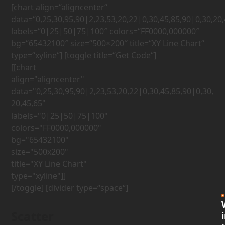
[chart align=“aligncenter“
data=“0,25,30,95,90|2,23,53,20,22|0,30,45,85,90|0,30,20,
labels=“0|25|50|75|100″ colors=“FF0000,000000″
bg=“65432100″ size=“500×200″ title=“XY Line Chart“
type=“xyline“] [toggle title=“Get Code“]
[[chart 
align="aligncenter" 
data="0,25,30,95,90|2,23,53,20,22|0,30,45,85,90|0,30,
20,45,65" 
labels="0|25|50|75|100" 
colors="FF0000,000000" 
bg="65432100" 
size="500x200" 
title="XY Line Chart" 
[/toggle] [divider type=“space“]
Scatter
i