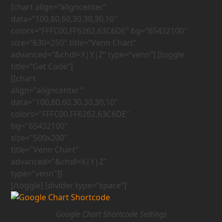
[chart align=“aligncenter“
data=“100,80,60,30,30,30,10″
colors=“FFFC00,FF6262,63C6DE“ bg=“65432100″
size=“630×250″ title=“Venn Chart“
advanced=“&chdl=X|Y|Z“ type=“venn“] [toggle
title=“Get Code“]
[[chart 
align="aligncenter" 
data="100,80,60,30,30,30,10" 
colors="FFFC00,FF6262,63C6DE" 
bg="65432100" 
size="500x200" 
title="Venn Chart" 
advanced="&chdl=X|Y|Z" 
[/toggle] [divider type=“space“]
Google Chart Shortcode Settings