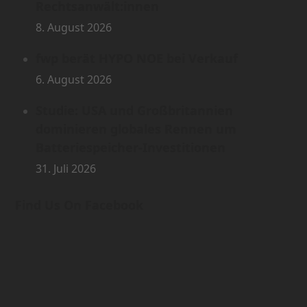
Rechtsanwält:innen
8. August 2026
fwp berät HYPO NOE bei Verkauf
6. August 2026
Studie: USA und Großbritannien
dominieren globales Rennen um
Batteriespeicher-Investitionen
31. Juli 2026
Find Us On Facebook