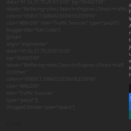
data=“41.52,37.79,20.67,0.03″ bg=“65432100″
labels=“Reffering+sites|Search+Engines|Direct+traffic|
colors=“058DC7,50B432,ED561B,EDEF00″
size=“488×200″ title=“Traffic Sources“ type=“pie2d“]
[toggle title=“Get Code“]
[[chart 
align="aligncenter" 
data="41.52,37.79,20.67,0.03" 
bg="65432100" 
labels="Reffering+sites|Search+Engines|Direct+traff
ic|Other" 
colors="058DC7,50B432,ED561B,EDEF00" 
size="488x200" 
title="Traffic Sources" 
[/toggle] [divider type=“space“]
Line